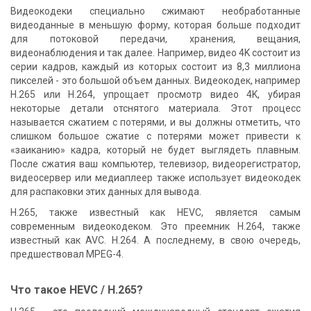
Видеокодеки специально сжимают необработанные
видеоданные в меньшую форму, которая больше подходит
для потоковой передачи, хранения, вещания,
видеонаблюдения и так далее. Например, видео 4K состоит из
серии кадров, каждый из которых состоит из 8,3 миллиона
пикселей - это большой объем данных. Видеокодек, например
H.265 или H.264, упрощает просмотр видео 4K, убирая
некоторые детали отснятого материала. Этот процесс
называется сжатием с потерями, и вы должны отметить, что
слишком большое сжатие с потерями может привести к
«заиканию» кадра, который не будет выглядеть плавным.
После сжатия ваш компьютер, телевизор, видеорегистратор,
видеосервер или медиаплеер также использует видеокодек
для распаковки этих данных для вывода.
H.265, также известный как HEVC, является самым
современным видеокодеком. Это преемник H.264, также
известный как AVC. H.264. А последнему, в свою очередь,
предшествовал MPEG-4.
Что такое HEVC / H.265?