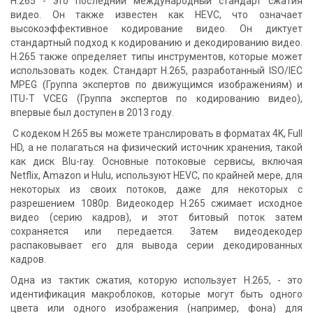
H.265 - это последний международный стандарт сжатия
видео. Он также известен как HEVC, что означает
высокоэффективное кодирование видео. Он диктует
стандартный подход к кодированию и декодированию видео.
H.265 также определяет типы инструментов, которые может
использовать кодек. Стандарт H.265, разработанный ISO/IEC
MPEG (Группа экспертов по движущимся изображениям) и
ITU-T VCEG (Группа экспертов по кодированию видео),
впервые был доступен в 2013 году.
С кодеком H.265 вы можете транслировать в форматах 4K, Full
HD, а не полагаться на физический источник хранения, такой
как диск Blu-ray. Основные потоковые сервисы, включая
Netflix, Amazon и Hulu, используют HEVC, по крайней мере, для
некоторых из своих потоков, даже для некоторых с
разрешением 1080p. Видеокодер H.265 сжимает исходное
видео (серию кадров), и этот битовый поток затем
сохраняется или передается. Затем видеодекодер
распаковывает его для вывода серии декодированных
кадров.
Одна из тактик сжатия, которую использует H.265, - это
идентификация макроблоков, которые могут быть одного
цвета или одного изображения (например, фона) для