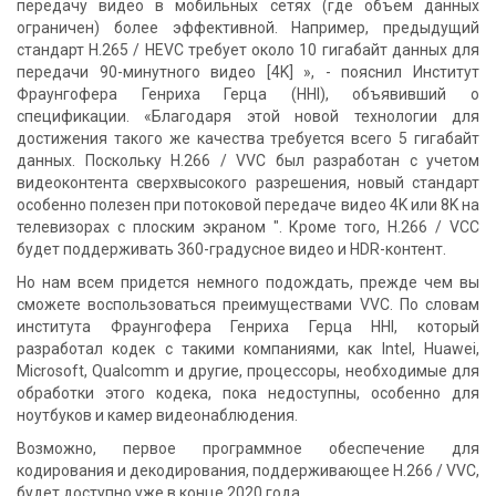
передачу видео в мобильных сетях (где объем данных
ограничен) более эффективной. Например, предыдущий
стандарт H.265 / HEVC требует около 10 гигабайт данных для
передачи 90-минутного видео [4K] », - пояснил Институт
Фраунгофера Генриха Герца (HHI), объявивший о
спецификации. «Благодаря этой новой технологии для
достижения такого же качества требуется всего 5 гигабайт
данных. Поскольку H.266 / VVC был разработан с учетом
видеоконтента сверхвысокого разрешения, новый стандарт
особенно полезен при потоковой передаче видео 4K или 8K на
телевизорах с плоским экраном ". Кроме того, H.266 / VCC
будет поддерживать 360-градусное видео и HDR-контент.
Но нам всем придется немного подождать, прежде чем вы
сможете воспользоваться преимуществами VVC. По словам
института Фраунгофера Генриха Герца HHI, который
разработал кодек с такими компаниями, как Intel, Huawei,
Microsoft, Qualcomm и другие, процессоры, необходимые для
обработки этого кодека, пока недоступны, особенно для
ноутбуков и камер видеонаблюдения.
Возможно, первое программное обеспечение для
кодирования и декодирования, поддерживающее H.266 / VVC,
будет доступно уже в конце 2020 года.