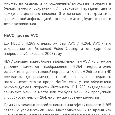
множества кадров, и их сохранение/потоковая передача в
блоках вместо сохранения / потоковой передачи цвета
каждого отдельного пикселя. Это означает, что «рамка» с
графической информацией, в конечном итоге, будет меньше и
легче усваиваться.
HEVC против AVC
До HEVC / H.265 стандартом был AVC / H.264. AVC - это
сокращение от Advanced Video Coding, и стандарт был
впервые опубликован в 2003 году.
HEVC сжимает видео более эффективно, чем AVC, но с тем же
уровнем качества изображения. H.264 недостаточно
эффективен для потоковой передачи 4K, но с H.265 контент 4K
сжимается до размера, который позволяет передавать
потоки через что-то вроде Netflix, если у вас обеспечена
рекомендуемая скорость Интернета. С H.265 видеоданные
занимают меньше места или требуют меньшей пропускной
способности, чем с H.264, но с тем же уровнем качества.
Один из ключевых способов повышения эффективности H.265
связан с упомянутыми нами макроблоками. В то время как