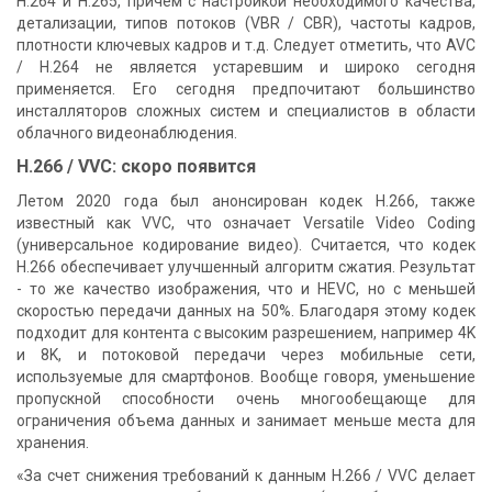
H.264 и H.265, причем с настройкой необходимого качества,
детализации, типов потоков (VBR / CBR), частоты кадров,
плотности ключевых кадров и т.д. Следует отметить, что AVC
/ H.264 не является устаревшим и широко сегодня
применяется. Его сегодня предпочитают большинство
инсталляторов сложных систем и специалистов в области
облачного видеонаблюдения.
H.266 / VVC: скоро появится
Летом 2020 года был анонсирован кодек H.266, также
известный как VVC, что означает Versatile Video Coding
(универсальное кодирование видео). Считается, что кодек
H.266 обеспечивает улучшенный алгоритм сжатия. Результат
- то же качество изображения, что и HEVC, но с меньшей
скоростью передачи данных на 50%. Благодаря этому кодек
подходит для контента с высоким разрешением, например 4K
и 8K, и потоковой передачи через мобильные сети,
используемые для смартфонов. Вообще говоря, уменьшение
пропускной способности очень многообещающе для
ограничения объема данных и занимает меньше места для
хранения.
«За счет снижения требований к данным H.266 / VVC делает