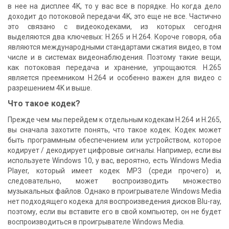
в нее на дисплее 4K, то у вас все в порядке. Но когда дело
доходит до потоковой передачи 4K, это еще не все. Частично
это связано с видеокодеками, из которых сегодня
выделяются два ключевых: H.265 и H.264. Короче говоря, оба
являются международными стандартами сжатия видео, в том
числе и в системах видеонаблюдения. Поэтому такие вещи,
как потоковая передача и хранение, упрощаются. H.265
является преемником H.264 и особенно важен для видео с
разрешением 4K и выше.
Что такое кодек?
Прежде чем мы перейдем к отдельным кодекам H.264 и H.265,
вы сначала захотите понять, что такое кодек. Кодек может
быть программным обеспечением или устройством, которое
кодирует / декодирует цифровые сигналы. Например, если вы
используете Windows 10, у вас, вероятно, есть Windows Media
Player, который имеет кодек MP3 (среди прочего) и,
следовательно, может воспроизводить множество
музыкальных файлов. Однако в проигрывателе Windows Media
нет подходящего кодека для воспроизведения дисков Blu-ray,
поэтому, если вы вставите его в свой компьютер, он не будет
воспроизводиться в проигрывателе Windows Media.