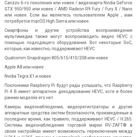
Carizzo 6-го поколения или новее / видеокарта Nvidia GeForce
GTX 950/950 или новее / AMD Radeon R9 Fury / Fury X / Nano
или новее. Если вы являетесь пользователем Apple , вам
потребуется macOS High Sierra или новее.
Смартфоны и другие устройства воспроизведения
мультимедиа также могут воспроизводить видео HEVC с
помощью подходящего оборудования. Вот некоторые SoC,
которые, как известно, поддерживают HEVC:
Qualcomm Snapdragon 805/615/410/208 или новее
Apple A8 или новее
Nvidia Tegra X1 и новее
Поклонники Raspberry Pi будут рады услышать, что Raspberry
Pi 4 B имеет аппаратное декодирование HEVC, хотя в более
ранних моделях его нет.
Камеры видеонаблюдения, видеорегистраторы и другие
аппаратные средства систем безопасности, произведённые в
последнее время, как правило, поддерживают HEVC / H.265.
Системы видеонаблюдения торговой марки RV-ZAFT® в
своих настройках имеют возможность переключения между