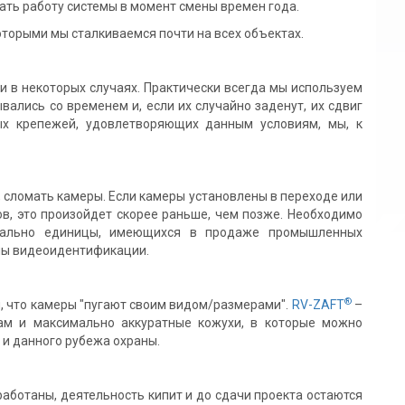
ать работу системы в момент смены времен года.
торыми мы сталкиваемся почти на всех объектах.
в некоторых случаях. Практически всегда мы используем
ались со временем и, если их случайно заденут, их сдвиг
ых крепежей, удовлетворяющих данным условиям, мы, к
сломать камеры. Если камеры установлены в переходе или
, это произойдет скорее раньше, чем позже. Необходимо
квально единицы, имеющихся в продаже промышленных
мы видеоидентификации.
®
 что камеры "пугают своим видом/размерами".
RV-ZAFT
–
ам и максимально аккуратные кожухи, в которые можно
 и данного рубежа охраны.
ботаны, деятельность кипит и до сдачи проекта остаются