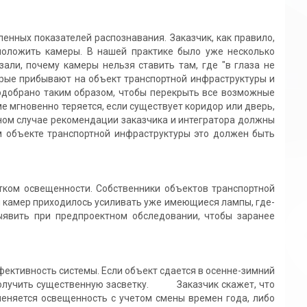
ных показателей распознавания. Заказчик, как правило,
сположить камеры. В нашей практике было уже несколько
али, почему камеры нельзя ставить там, где "в глаза не
орые прибывают на объект транспортной инфраструктуры и
подобрано таким образом, чтобы перекрыть все возможные
е мгновенно теряется, если существует коридор или дверь,
ном случае рекомендации заказчика и интегратора должны
м объекте транспортной инфраструктуры это должен быть
ом освещенности. Собственники объектов транспортной
и камер приходилось усиливать уже имеющиеся лампы, где-
ыявить при предпроектном обследовании, чтобы заранее
ктивность системы. Если объект сдается в осенне-зимний
 получить существенную засветку. Заказчик скажет, что
меняется освещенность с учетом смены времен года, либо