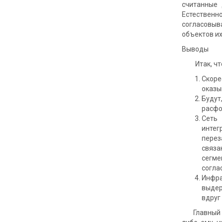
считанные 
Естественн
согласовыв
объектов их
Выводы
Итак, что 
Скоре
оказы
Будут
расфо
Сеть 
интег
перез
связа
сегме
согла
Инфра
выдер
вдруг
Главный вы