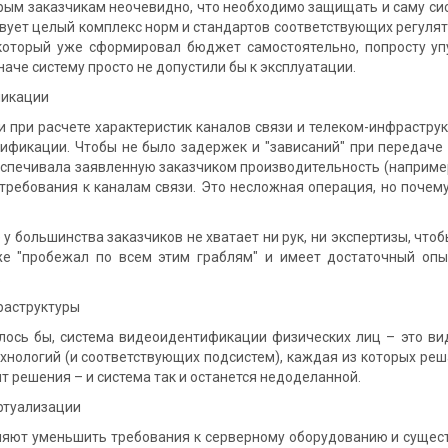
заказчикам неочевидно, что необходимо защищать и саму систем
вует целый комплекс норм и стандартов соответствующих регулято
 который уже сформировал бюджет самостоятельно, попросту уп
наче систему просто не допустили бы к эксплуатации.
никации
 расчете характеристик каналов связи и телеком-инфраструкт
ификации. Чтобы не было задержек и "зависаний" при передаче
еспечивала заявленную заказчиком производительность (например
 требования к каналам связи. Это несложная операция, но почем
ольшинства заказчиков не хватает ни рук, ни экспертизы, чтобы
же "пробежал по всем этим граблям" и имеет достаточный опы
.
раструктуры
ы, система видеоидентификации физических лиц – это виде
хнологий (и соответствующих подсистем), каждая из которых реш
т решения – и система так и останется недоделанной.
ртуализации
уменьшить требования к серверному оборудованию и существ