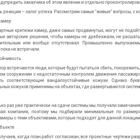
дупредить заказчика об этом явлении и отдельно проконтролиров
еакции – залог успеха. Рассмотрим самые "живые" вопросы, с ко
камер
е крепежи камер, даже самых продвинутых, могут не подойти 
ые авторские решения, чтобы камеры не дребезжали, не расшатыв
ительным или вообще отсутствовал. Промышленно выпускаем
пока не встречали.
ойчивость
 встречаются люди, которые будут пытаться сбить, покорежить, 
ом сооружении с недостаточным контролем движения пассажиров
ать соответствующие вандалоустойчивые кожухи. Однако бу
ьных кожухов применимы на объектах, где развертываются систе
раз уже практически на сдаче системы мы получали замечания,
ная компания, поэтому мы подбирали минимальные по размер
амеры с теми объективами, которые подходят для данной локации
объекте
аев, когда план работ согласован, все проектные чертежи разра