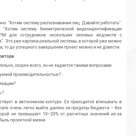
: "Хотим систему распознавания лиц. Давайте работать".
 "Хотим систему биометрической видеоидентификации
АРМ для сотрудников нескольких силовых ведомств с
". Это уже картина реальной системы, в которой уже можно
та, то до успешного завершения проект можно и не довести.
гратора
но, скорее всего, он не задается такими вопросами:
буемой производительностью?
изации?
ь?
ует в автономном контуре. Ее приходится вписывать в
тапе очень легко выйти далеко за пределы бюджета – без
торой не превышает 10–20% от расчетных значений из-за
быль проектной жизни.