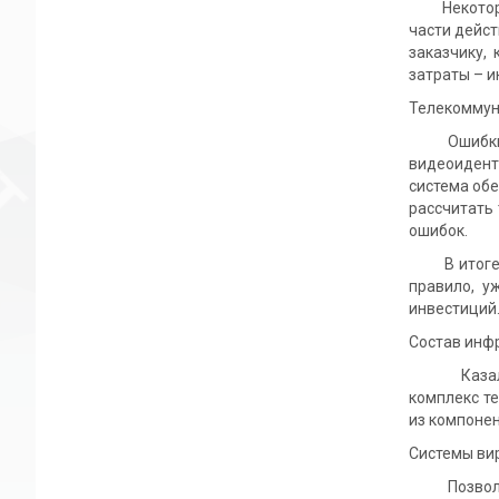
Некоторым 
части дейст
заказчику,
затраты – и
Телекомму
Ошибки при
видеоидент
система об
рассчитать
ошибок.
В итоге у б
правило, у
инвестиций
Состав инф
Казалось б
комплекс те
из компонен
Системы ви
Позволяют 