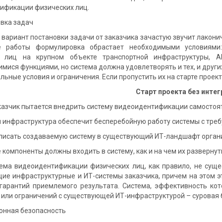
ификации физических лиц.
ка задач
иант постановки задачи от заказчика зачастую звучит лаконично
е работы формулировка обрастает необходимыми условиями:
х лиц на крупном объекте транспортной инфраструктуры, 
ися функциями, но система должна удовлетворять и тех, и других
льные условия и ограничения. Если пропустить их на старте проек
Старт проекта без инте
чик пытается внедрить систему видеоидентификации самостоятель
нфраструктура обеспечит бесперебойную работу системы с тре
сать создаваемую систему в существующий ИТ-ландшафт орган
омпоненты должны входить в систему, как и на чем их развернут
деоидентификации физических лиц, как правило, не существ
ие инфраструктурные и ИТ-системы заказчика, причем на этом э
 гарантий приемлемого результата. Система, эффективность ко
 или ограничений с существующей ИТ-инфраструктурой – суровая 
нная безопасность