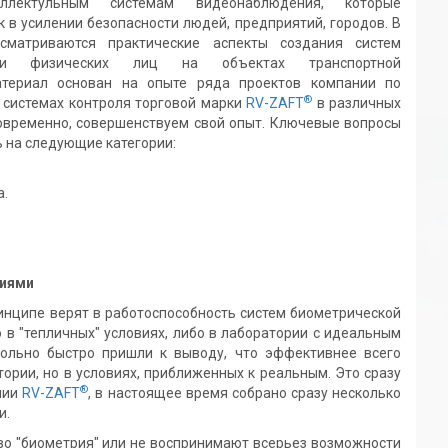
ллектульным системам видеонаблюдения, которые
 в усилении безопасности людей, предприятий, городов. В
сматриваются практические аспекты создания систем
ции физических лиц на объектах транспортной
атериал основан на опыте ряда проектов компании по
®
системах контроля торговой марки
RV-ZAFT
в различных
новременно, совершенствуем свой опыт. Ключевые вопросы
 на следующие категории:
а.
ниями
нципе верят в работоспособность систем биометрической
 в "тепличных" условиях, либо в лаборатории с идеальным
ольно быстро пришли к выводу, что эффективнее всего
ории, но в условиях, приближенных к реальным. Это сразу
®
нии
RV-ZAFT
, в настоящее время собрано сразу несколько
и.
о "биометрия" или не воспринимают всерьез возможности