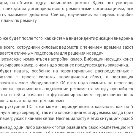
дни, на объекте вдруг начинается ремонт. Здесь нет универ
о, приходится договариваться с ремонтными организациями, вы
ать взаимные действия. Сейчас, научившись на первых подобн
 планы по ремонту.
же будет после того, как система видеоидентификации внедрена
е всего, сотрудники силовых ведомств с течением времени зах
вается отличным подспорьем для решения их задач.
, возможно, изменяться настройки камер. Вибрации несущих конс
кусировка камер, о чем надо заранее предупреждать заказчика.
будет падать, особенно на территориально распределенных 
ратора – просто системы периодически сбоят, а поставщи
апускать свое оборудование. Об этом надо помнить на перегово
нности, организовать подписание регламента между провайдеро
нты сетей и связаны с функционированием территориально р
совывать с владельцем системы.
структурное ПО тоже может периодически отказывать, как по 
нула шнур сервера), так и по сложно диагностируемым, когда пр
 перегружают каналы связи. Неспециалисту в этих ситуациях разоб
вод один: либо заказчик готов развивать свою компетенцию и 