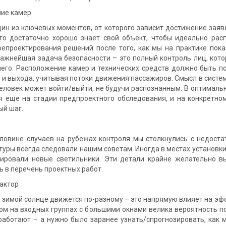
ие камер
з ключевых моментов, от которого зависит достижение заявлен
что достаточно хорошо знает свой объект, чтобы идеально ра
репроектирования решений после того, как мы на практике показ
 Важнейшая задача безопасности – это полный контроль лиц, кот
него. Расположение камер и технических средств должно быть 
 и выхода, учитывая потоки движения пассажиров. Смысл в систем
человек может войти/выйти, не будучи распознанным. В оптималь
я еще на стадии предпроектного обследования, и на конкретно
ый шаг.
 случаев на рубежах контроля мы столкнулись с недостатк
туры всегда следовали нашим советам. Иногда в местах установк
ировали новые светильники. Эти детали крайне желательно в
 в перечень проектных работ.
актор
мой солнце движется по-разному – это напрямую влияет на эффе
том на входных группах с большими окнами велика вероятность
работают – а нужно было заранее узнать/спрогнозировать, как 