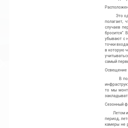
Расположен
Это один и
полагает, 
случаев пе
бросится".
убывают с 
точки входа
в которую 
учитыватьс
самый перв
Освещение
В половине
инфраструк
то мы монт
закладывать
Сезонный ф
Летом и зи
период, ле
камеры не 