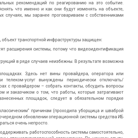
сальных рекомендаций по реагированию на это событие.
яснять что именно и как они будут изменять на объекте,
ых случаях, мы заранее проговариваем с собственниками
, объект транспортной инфраструктуры защищен:
отят расширения системы, потому что видеоидентификация
трукций в ряде случаев неизбежны. В результате возможна
площадках. Здесь нет вины провайдера, оператора или
ки телеком-услуг вынуждены периодически отключать/
рах с провайдером – собрать контакты, обсудить вопросы
м и заказчиком о том, что работы, которые затрагивают
азнесенных площадок, следует в обязательном порядке
"классическим" причинам (проходила уборщица и шваброй
и очередном обновлении операционной системы средства ИБ
раться очень непросто.
поддерживать работоспособность системы самостоятельно,