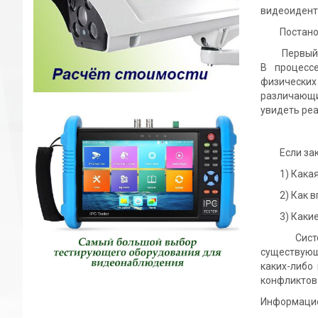
видеоидент
Постанов
Первый вар
В процесс
физически
различающим
увидеть реа
Если заказ
1) Какая и
2) Как впи
3) Какие к
Система ви
существующ
каких-либо
конфликтов
Информацио