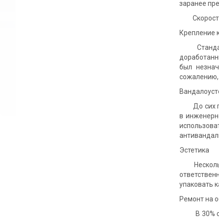
заранее пре
Скорость р
Крепление 
Стандартны
доработанн
был незнач
сожалению, 
Вандалоуст
До сих пор
в инженерн
использов
антивандал
Эстетика
Несколько 
ответствен
упаковать к
Ремонт на 
В 30% случ