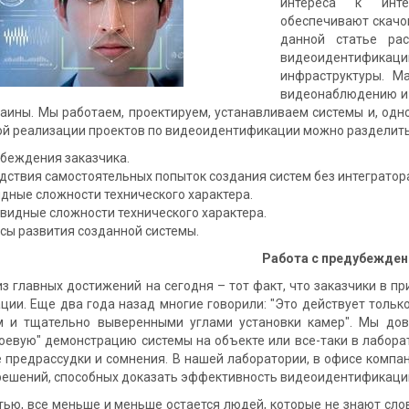
интереса к инте
обеспечивают скачок
данной статье рас
видеоидентифика
инфраструктуры. М
видеонаблюдению и 
раины. Мы работаем, проектируем, устанавливаем системы и, од
ой реализации проектов по видеоидентификации можно разделить
беждения заказчика.
дствия самостоятельных попыток создания систем без интегратор
дные сложности технического характера.
видные сложности технического характера.
сы развития созданной системы.
Работа с предубежде
авных достижений на сегодня – тот факт, что заказчики в при
ии. Еще два года назад многие говорили: "Это действует только
 и тщательно выверенными углами установки камер". Мы дов
оевую" демонстрацию системы на объекте или все-таки в лаборат
е предрассудки и сомнения. В нашей лаборатории, в офисе компа
решений, способных доказать эффективность видеоидентификаци
 все меньше и меньше остается людей, которые не знают слов