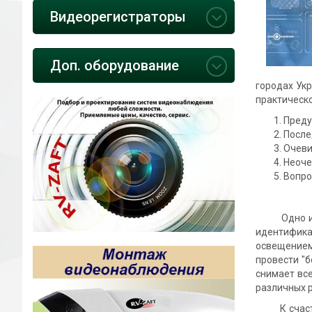
Видеорегистраторы
Доп. оборудование
городах Ук
практическ
Преду
После
Очеви
Неоче
Вопро
Одно из гл
идентификац
освещением
провести "б
снимает вс
различных 
К счастью,