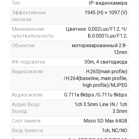
Тип:
IP-видеокамера
Эффективные
1945 (H) × 1097 (V)
пиксели:
Минимальная
Цветное: 0,002Lux/F1.2; Ч/
чувствительность:
Б:0.0001Lux/F1.2;
Объектив:
моторизированный 2.8-
12mm
ИК-подсветка:
30m, 4 светодиода
Видеосжатие:
H.265(main profile)
/H.264(baseline, main profile,
high profile)/MJPEG
Аудиосжатие:
G.711a 8kbps /G.711u 8kbps
Аудио Вход/
1ch 3.5mm Line IN / 1ch
Выход:
3.5mm
Слот памяти:
Micro SD Max 64GB
Вход тревоги:
1ch, NC/NO