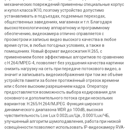
механических повреждений применены специальные корпус
и купол класса IK10, поэтому устройство допустимо
устанавливать в подъездах, подземных переходах,
общественных заведениях, магазинах и т.п. Благодаря
высокотехнологичному аппаратному и программному
обеспечению, видеокамера отлично справляется с
просмотром и записью видео высокого качества в любое
время суток, в любых погодных условиях, а также в
помещениях. Новый формат видеосжатия H.265, с
применением более эффективных алгоритмов по сравнению
с H.264/MPEG-4, позволяет без ухудшения качества картинки
снизить нагрузку на сеть при передаче потокового видео, а
значит и записывать видеоизображения при том же объёме
устройств памяти за более протяжённый отрезок времени
или с более высоким разрешением кадра. Оператору
предоставляется возможность выбора кодирования для
основного и дополнительного потока среди нескольких
вариантов: H.265/H.264/MJPEG. Функция широкого
динамического диапазона WDR до 100dB, высокая
чувствительность Low Lux 0.002Lux/Цв., 0.0001Lux/ЧБ,
улучшенный алгоритм шумоподавления, работа при низкой
освещённости позволяют использовать IP-видеокамеру RVA-