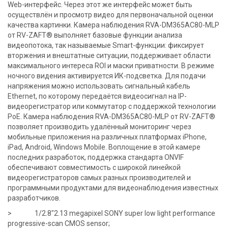
Web-интерфейс. Через этот же интерфейс может быть
осуществлён и просмотр видео для первоначальной оценки
качества картинки. Камера наблюдения RVA-DM365AC80-MLP
от RV-ZAFT® выполняет базовые функции анализа
видеопотока, так называемые Smart-функции: фиксирует
вторжения и внештатные ситуации, поддерживает области
максимального интереса ROI и маски приватности. В режиме
ночного видения активируется ИК-подсветка. Для подачи
напряжения можно использовать сигнальный кабель
Ethernet, по которому передаётся видеосигнал на IP-
видеорегистратор или коммутатор с поддержкой технологии
PoE. Камера наблюдения RVA-DM365AC80-MLP от RV-ZAFT®
позволяет производить удалённый мониторинг через
мобильные приложения на различных платформах iPhone,
iPad, Android, Windows Mobile. Воплощение в этой камере
последних разработок, поддержка стандарта ONVIF
обеспечивают совместимость с широкой линейкой
видеорегистраторов самых разных производителей и
программными продуктами для видеонаблюдения известных
разработчиков.
> 1/2.8″2.13 megapixel SONY super low light performance
progressive-scan CMOS sensor;