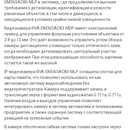
DM365AC80-MLP в системах, где предъявляются высокие
требования к детализации, идентификации и резкости
различных объектов, в том числе и движущихся, и
находящихся в условиях крайне низкой освещённости.
Видеокамера RVA-DM365AC83-MDP имеет электрический
привод для управления фокусным расстоянием объектива от
2.8 до 12 мм. Это даёт возможность управлять углом обзора
камеры дистанционно с помощью только оптического зума,
когда необходимо детализировать центральный участок
изображения. При этом разрешающая способность картинки
остаётся такой же высокой.
IP-видеокамера RVA-DM365AC80-MLP оснащена слотом для
карты памяти, что позволяет использовать её как
автономную систему видеонаблюдения без
видеорегистратора. Камера поддерживает запись и
трансляцию звука с форматами аудиосжатия G.711a, G.711u.
Наличия входов и выходов управления позволяет
интегрировать камеру в систему автоматики и телемеханики
предприятия, а также охранную систему с соответствующей
реакцией на тревожные события.
В камере обеспечена гибкая система тонких настроек через