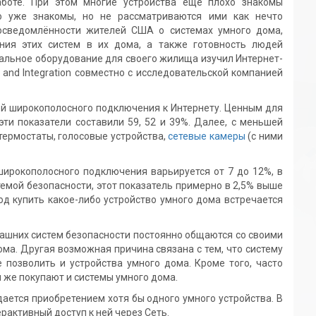
аботе. При этом многие устройства ещё плохо знакомы
о уже знакомы, но не рассматриваются ими как нечто
 осведомлённости жителей США о системах умного дома,
ения этих систем в их дома, а также готовность людей
альное оборудование для своего жилища изучил Интернет-
s and Integration совместно с исследовательской компанией
й широкополосного подключения к Интернету. Ценным для
эти показатели составили 59, 52 и 39%. Далее, с меньшей
ермостаты, голосовые устройства,
сетевые камеры
(с ними
широкополосного подключения варьируется от 7 до 12%, в
темой безопасности, этот показатель примерно в 2,5% выше
д купить какое-либо устройство умного дома встречается
омашних систем безопасности постоянно общаются со своими
ма. Другая возможная причина связана с тем, что систему
 позволить и устройства умного дома. Кроме того, часто
и же покупают и системы умного дома.
ается приобретением хотя бы одного умного устройства. В
рактивный доступ к ней через Сеть.