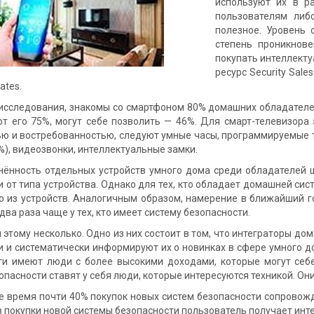
используют их в р
пользователям либ
полезное. Уровень
степень проникнов
покупать интеллекту
ресурс Security Sale
ates.
исследования, знакомы со смартфоном 80% домашних обладателе
ют его 75%, могут себе позволить — 46%. Для смарт-телевизора 
ью и востребованностью, следуют умные часы, программируемые т
), видеозвонки, интеллектуальные замки.
нённость отдельных устройств умного дома среди обладателей 
 от типа устройства. Однако для тех, кто обладает домашней сис
о из устройств. Аналогичным образом, намерение в ближайший го
два раза чаще у тех, кто имеет систему безопасности.
этому несколько. Одно из них состоит в том, что интеграторы д
 и систематически информируют их о новинках в сфере умного до
ти имеют люди с более высокими доходами, которые могут себе
опасности ставят у себя люди, которые интересуются техникой. Он
е время почти 40% покупок новых систем безопасности сопровожд
 покупки новой системы безопасности пользователь получает инте