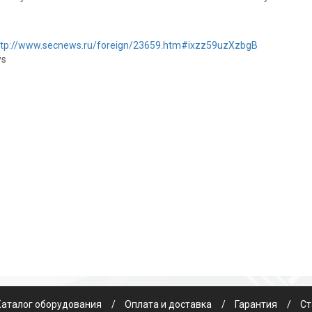
ttp://www.secnews.ru/foreign/23659.htm#ixzz59uzXzbgB
ws
Каталог оборудования
Оплата и доставка
Гарантия
Ст