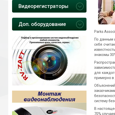
Видеорегистраторы
Доп. оборудование
Parks Associ
По данным 
себя счита
известност
знакомы 30%
Распростра
зависимости
для каждог
примерно в 
Объяснений 
заказчиками
безопаснос
систему без
В настояще
70% случаев