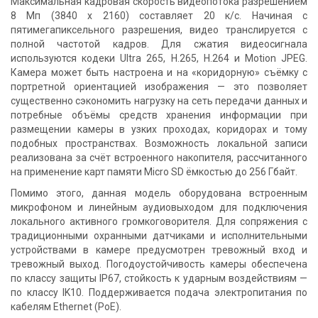
Максимальная кадровая скорость видеопотока разрешением
8 Мп (3840 х 2160) составляет 20 к/с. Начиная с
пятимегапиксельного разрешения, видео транслируется с
полной частотой кадров. Для сжатия видеосигнала
используются кодеки Ultra 265, H.265, H.264 и Motion JPEG.
Камера может быть настроена и на «коридорную» съёмку с
портретной ориентацией изображения — это позволяет
существенно сэкономить нагрузку на сеть передачи данных и
потребные объёмы средств хранения информации при
размещении камеры в узких проходах, коридорах и тому
подобных пространствах. Возможность локальной записи
реализована за счёт встроенного накопителя, рассчитанного
на применение карт памяти Micro SD ёмкостью до 256 Гбайт.
Помимо этого, данная модель оборудована встроенным
микрофоном и линейным аудиовыходом для подключения
локального активного громкоговорителя. Для сопряжения с
традиционными охранными датчиками и исполнительными
устройствами в камере предусмотрен тревожный вход и
тревожный выход. Погодоустойчивость камеры обеспечена
по классу защиты IP67, стойкость к ударным воздействиям —
по классу IK10. Поддерживается подача электропитания по
кабелям Ethernet (PoE).