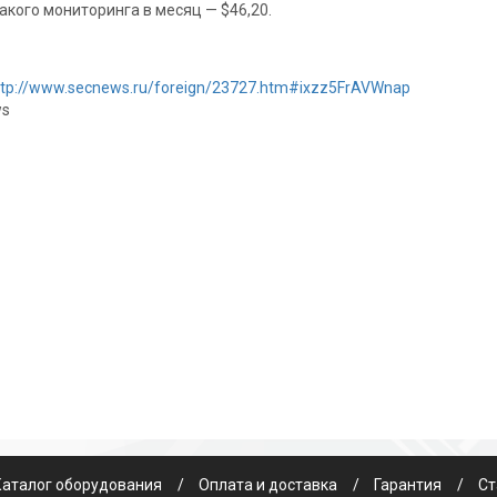
акого мониторинга в месяц — $46,20.
ttp://www.secnews.ru/foreign/23727.htm#ixzz5FrAVWnap
ws
Каталог оборудования
Оплата и доставка
Гарантия
Ст