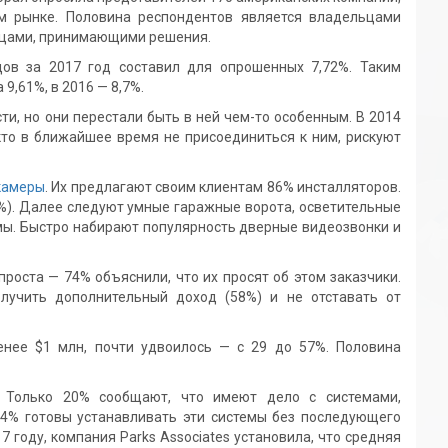
м рынке. Половина респондентов является владельцами
ицами, принимающими решения.
дов за 2017 год составил для опрошенных 7,72%. Таким
9,61%, в 2016 — 8,7%.
и, но они перестали быть в ней чем-то особенным. В 2014
 кто в ближайшее время не присоединиться к ним, рискуют
камеры
. Их предлагают своим клиентам 86% инсталляторов.
%). Далее следуют умные гаражные ворота, осветительные
мы. Быстро набирают популярность дверные видеозвонки и
проста — 74% объяснили, что их просят об этом заказчики.
лучить дополнительный доход (58%) и не отставать от
енее $1 млн, почти удвоилось — с 29 до 57%. Половина
. Только 20% сообщают, что имеют дело с системами,
14% готовы устанавливать эти системы без последующего
 году, компания Parks Associates установила, что средняя