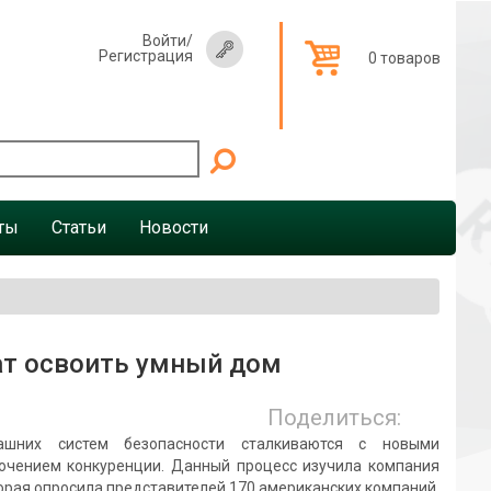
Войти
/
Регистрация
0 товаров
ты
Статьи
Новости
ат освоить умный дом
Поделиться:
ашних систем безопасности сталкиваются с новыми
очением конкуренции. Данный процесс изучила компания
оторая опросила представителей 170 американских компаний,