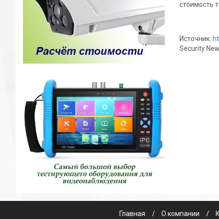
стоимость т
Источник:
h
Security Ne
Главная
О компании