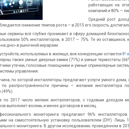
работающих на это
компаний и 80% — л
Средний рост дохо
блюдается снижение темпов роста — в 2015 его скорость достигала 
ные сервисы всё глубже проникают в сферу домашней безопасност
пользовали 50% инсталляторов, в 2017 — 75%. Те из оставшихся,
«на дно» в рыночной иерархии.
устройств, используемых в жилище, вне конкуренции остаются
IP-
лярны также умные дверные замки (71%) и умные термостаты (66
атчики утечки, голосовые помощники и умные спринклерные систе
системы управления.
чина, по которой инсталляторы предлагают услуги умного дома, 
по распространённости причины — желание инсталлятора по
 (49%).
а по 2017 число мелких инсталляторов, с годовым доходом м
ов выполняет восемь и менее договоров в месяц.
фессионального мониторинга предлагают 96% инсталляторов
ыми на самостоятельную установку пользователем (DIY). Лишь 
льного мониторинга. В другом исследовании, проведённом в 2017