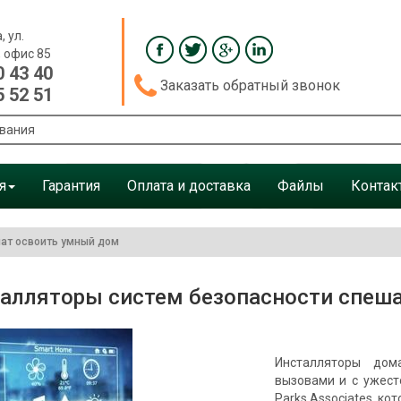
, ул.
, офис 85
0 43 40
Заказать обратный звонок
5 52 51
я
Гарантия
Оплата и доставка
Файлы
Контак
ат освоить умный дом
алляторы систем безопасности спеш
Инсталляторы дом
вызовами и с ужест
Parks Associates, к