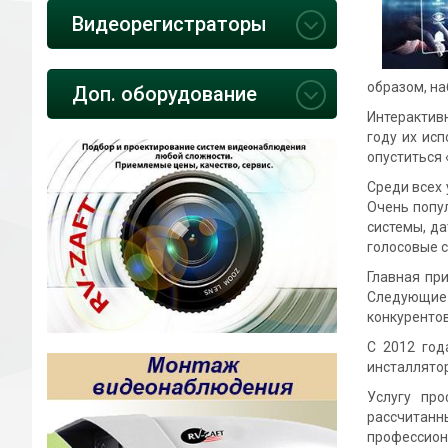
Видеорегистраторы
образом, на
Доп. оборудование
Интерактив
году их ис
опуститься 
Среди всех 
Очень попу
системы, д
голосовые 
Главная при
Следующие 
конкурентов
С 2012 год
инсталлятор
Услугу про
рассчитанн
профессиона