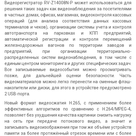
Видеорегистратор RV-Z14008N-P может использоваться для
решения таких задач как видеонаблюдения за посетителями
в частных домах, офисах, магазинах, видеоконтроля кассовых
операций (для анализа соответствия данных кассовых
терминалов и чеков), организации системы учета и контроля
автотранспорта на парковках и КПП предприятий,
автоматической регистрации и контроля перемещений
железнодорожных вагонов по территории заводов и
предприятий, при организации территориально-
распределенных систем видеонаблюдения, в том числе с
единым центром мониторинга и других специфических задач.
Все записываемые видеособытия можно просматривать
позже, для дальнейшей оценки безопасности. Часть
видеоматериалов можно легко перенести на сменные флэш-
накопители или диски, для этого в устройстве предусмотрено
2 USB-порта.
Новый формат видеосжатия H.265, с применением более
эффективных алгоритмов по сравнению с H.264/MPEG-4,
позволяет без ухудшения качества картинки снизить нагрузку
на сеть при передаче потокового видео, а значит и
записывать видеоизображения при том же объёме устройств
памяти за более протяжённый отрезок времени или с более