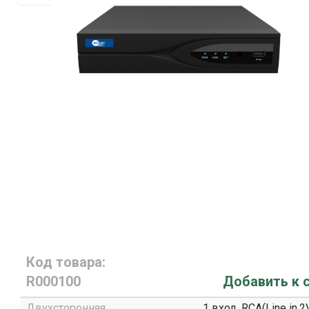
Код товара:
R000100
Добавить к 
Двухсторонняя
1 вход, RCA(Line in,