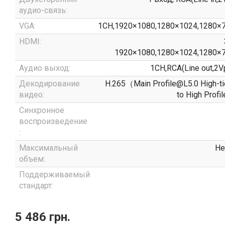
аудио-связь:
VGA:
1CH,1920×1080,1280×1024,1280×
HDMI:
1920×1080,1280×1024,1280×
Аудио выход:
1CH,RCA(Line out,2
Декодирование
H.265（Main Profile@L5.0 High-t
видео:
to High Prof
Синхронное
воспроизведение
:
Максимальный
Не
объем:
Поддерживаемый
стандарт:
5 486 грн.