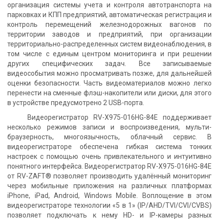
организация системы учета и контроля автотранспорта на
парковках и КПП предприятий, автоматическая регистрация и
контроль перемещений железнодорожных вагонов по
территории заводов и предприятий, при организации
территориально-распределенных систем видеонаблюдения, в
том числе с единым центром мониторинга и при решении
других специфических задач. Все записываемые
видеособытия можно просматривать позже, для дальнейшей
оценки безопасности. Часть видеоматериалов можно легко
перенести на сменные флэш-накопители или диски, для этого
в устройстве предусмотрено 2 USB-порта.
Видеорегистратор RV-X975-016HG-84E поддерживает
несколько режимов записи и воспроизведения, мульти-
браузерность, многоязычность, облачный сервис. В
видеорегистраторе обеспечена гибкая система тонких
настроек с помощью очень привлекательного и интуитивно
понятного интерфейса. Видеорегистратор RV-X975-016HG-84E
от RV-ZAFT® позволяет производить удалённый мониторинг
через мобильные приложения на различных платформах
iPhone, iPad, Android, Windows Mobile. Воплощение в этом
видеорегистраторе технологии «5 в 1» (IP/AHD/TVI/CVI/CVBS)
позволяет подключать к нему HD- и IP-камеры разных