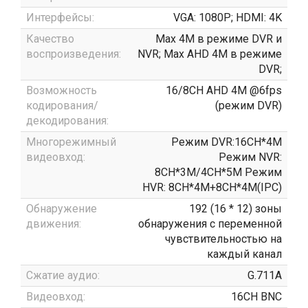
Интерфейсы:
VGA: 1080P; HDMI: 4K
Качество
Max 4M в режиме DVR и
воспроизведения:
NVR; Max AHD 4M в режиме
DVR;
Возможность
16/8CH AHD 4M @6fps
кодирования/
(режим DVR)
декодирования:
Многорежимный
Режим DVR:16CH*4M
видеовход:
Режим NVR:
8CH*3M/4CH*5M Режим
HVR: 8CH*4M+8CH*4M(IPC)
Обнаружение
192 (16 * 12) зоны
движения:
обнаружения с переменной
чувствительностью на
каждый канал
Сжатие аудио:
G.711A
Видеовход:
16CH BNC