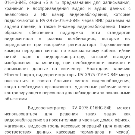
016HG-84E, серии «5 в 1» предназначен для записывания,
хранения и воспроизведения видео и аудио данных с
аналоговых и HD камер видеонаблюдения, которые
подключаются к RV-X975-016HG-84E через BNC разъемы на
задней панели, а также IP-камер видеонаблюдения. Таким
образом обеспечена поддержка пяти стандартов
видеосигнала в разных комбинациях, которые вы
определяете при настройке регистратора. Подключенные
камеры передают сигнал по коаксиальному кабелю и/или
витой паре к видеорегистратору, который выводит
изображение на монитор, при необходимости сжимает и
записывает данные на винчестер. Благодаря наличию
Ethernet-порта, видеорегистраторы RV-X975-016HG-84E могут
включаться в состав больших систем видеонаблюдения,
когда необходимо организовать удалённые рабочие места
контролирующего персонала для наблюдения за локальными
объектами.
Видеорегистратор RV-X975-016HG-84E может
использоваться для решения таких задач как
видеонаблюдение за посетителями в частных домах, офисах,
магазинах, видеоконтроль кассовых операций (для анализа
соответствия данных кассовых терминалов и чеков),